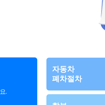
자동차
폐차절차
요.